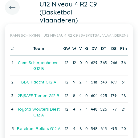
U12 Niveau 4 R2 C9
(Basketbal
Vlaanderen)
RANGSCHIKKING : U12 NIVEAU 4 R2 C9 (BASKETBAL VLAANDEREN)
#
Team
GW
W
V
G
DV
DT
DS
Ptn
1
Clem Scherpenheuvel
12
12
0
0
629
363
266
36
G12 B
2
BBC Haacht G12 A
12
9
2
1
518
349
169
31
3
2B|SAFE Tienen G12 B
12
8
4
0
604
425
179
28
4
Toyota Wouters Diest
12
4
7
1
448
525
-77
21
G12 A
5
Betekom Bullets G12 A
12
4
8
0
548
643
-95
20