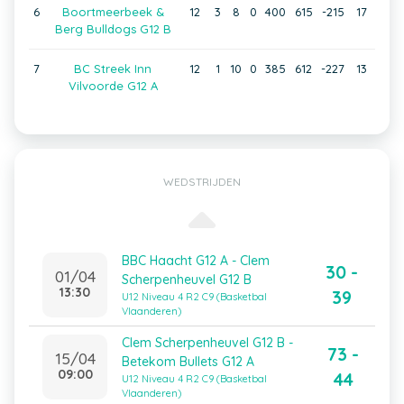
6
Boortmeerbeek &
12
3
8
0
400
615
-215
17
Berg Bulldogs G12 B
7
BC Streek Inn
12
1
10
0
385
612
-227
13
Vilvoorde G12 A
WEDSTRIJDEN
BBC Haacht G12 A - Clem
30 -
01/04
Scherpenheuvel G12 B
13:30
39
U12 Niveau 4 R2 C9 (Basketbal
Vlaanderen)
Clem Scherpenheuvel G12 B -
73 -
15/04
Betekom Bullets G12 A
09:00
44
U12 Niveau 4 R2 C9 (Basketbal
Vlaanderen)