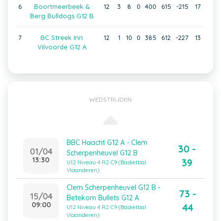
6
Boortmeerbeek &
12
3
8
0
400
615
-215
17
Berg Bulldogs G12 B
7
BC Streek Inn
12
1
10
0
385
612
-227
13
Vilvoorde G12 A
WEDSTRIJDEN
BBC Haacht G12 A - Clem
30 -
01/04
Scherpenheuvel G12 B
13:30
39
U12 Niveau 4 R2 C9 (Basketbal
Vlaanderen)
Clem Scherpenheuvel G12 B -
73 -
15/04
Betekom Bullets G12 A
09:00
44
U12 Niveau 4 R2 C9 (Basketbal
Vlaanderen)