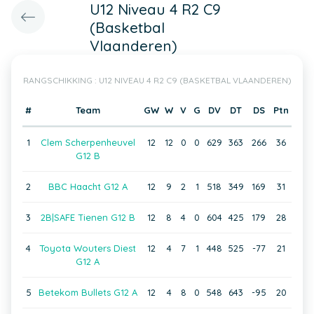
U12 Niveau 4 R2 C9
(Basketbal
Vlaanderen)
RANGSCHIKKING : U12 NIVEAU 4 R2 C9 (BASKETBAL VLAANDEREN)
#
Team
GW
W
V
G
DV
DT
DS
Ptn
1
Clem Scherpenheuvel
12
12
0
0
629
363
266
36
G12 B
2
BBC Haacht G12 A
12
9
2
1
518
349
169
31
3
2B|SAFE Tienen G12 B
12
8
4
0
604
425
179
28
4
Toyota Wouters Diest
12
4
7
1
448
525
-77
21
G12 A
5
Betekom Bullets G12 A
12
4
8
0
548
643
-95
20