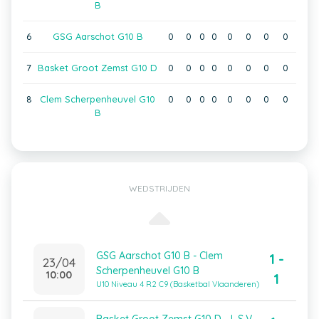
B
6
GSG Aarschot G10 B
0
0
0
0
0
0
0
0
7
Basket Groot Zemst G10 D
0
0
0
0
0
0
0
0
8
Clem Scherpenheuvel G10
0
0
0
0
0
0
0
0
B
WEDSTRIJDEN
GSG Aarschot G10 B - Clem
1 -
23/04
Scherpenheuvel G10 B
10:00
1
U10 Niveau 4 R2 C9 (Basketbal Vlaanderen)