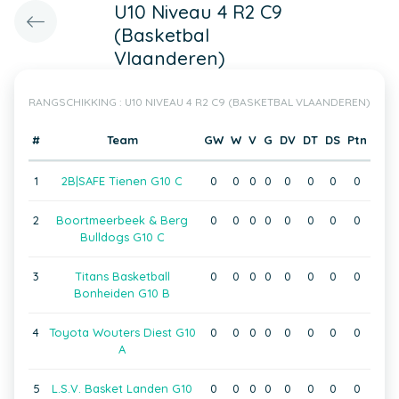
U10 Niveau 4 R2 C9
(Basketbal
Vlaanderen)
RANGSCHIKKING : U10 NIVEAU 4 R2 C9 (BASKETBAL VLAANDEREN)
#
Team
GW
W
V
G
DV
DT
DS
Ptn
1
2B|SAFE Tienen G10 C
0
0
0
0
0
0
0
0
2
Boortmeerbeek & Berg
0
0
0
0
0
0
0
0
Bulldogs G10 C
3
Titans Basketball
0
0
0
0
0
0
0
0
Bonheiden G10 B
4
Toyota Wouters Diest G10
0
0
0
0
0
0
0
0
A
5
L.S.V. Basket Landen G10
0
0
0
0
0
0
0
0