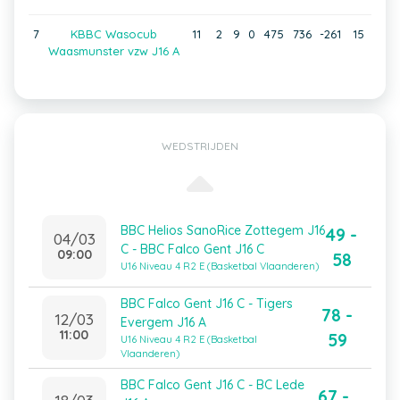
7
KBBC Wasocub
11
2
9
0
475
736
-261
15
Waasmunster vzw J16 A
WEDSTRIJDEN
BBC Helios SanoRice Zottegem J16
49 -
04/03
C - BBC Falco Gent J16 C
09:00
58
U16 Niveau 4 R2 E (Basketbal Vlaanderen)
BBC Falco Gent J16 C - Tigers
78 -
12/03
Evergem J16 A
11:00
59
U16 Niveau 4 R2 E (Basketbal
Vlaanderen)
BBC Falco Gent J16 C - BC Lede
67 -
18/03