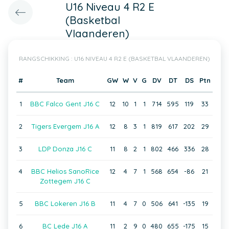
U16 Niveau 4 R2 E
(Basketbal
Vlaanderen)
RANGSCHIKKING : U16 NIVEAU 4 R2 E (BASKETBAL VLAANDEREN)
#
Team
GW
W
V
G
DV
DT
DS
Ptn
1
BBC Falco Gent J16 C
12
10
1
1
714
595
119
33
2
Tigers Evergem J16 A
12
8
3
1
819
617
202
29
3
LDP Donza J16 C
11
8
2
1
802
466
336
28
4
BBC Helios SanoRice
12
4
7
1
568
654
-86
21
Zottegem J16 C
5
BBC Lokeren J16 B
11
4
7
0
506
641
-135
19
6
BC Lede J16 A
11
2
9
0
480
655
-175
15