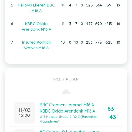
5
Fellows Ekeren BBC
11
4
7
0
525
564
-39
19
M16 A
6
KBBC Okido
11
3
7
0
477
690
-213
16
Arendonk M16 A
7
Insurea Kontich
10
0
10
0
253
778
-525
10
Wolves M16 A
WEDSTRIJDEN
BBC Croonen Lommel M16 A -
63 -
11/03
KBBC Okido Arendonk M16 A
15:00
43
U16 Meisjes Niveau 2 R2 C (Basketbal
Vlaanderen)
BC Cobras Schoten-Brasschaat