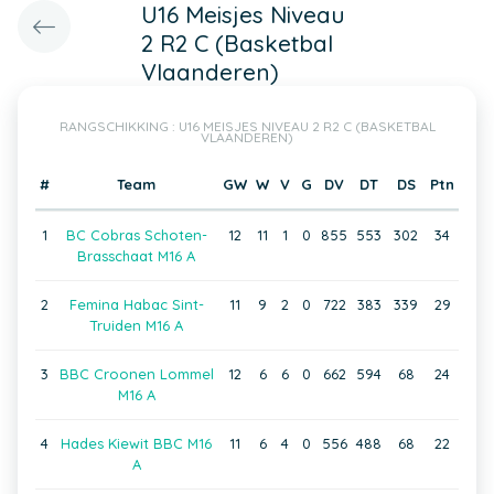
U16 Meisjes Niveau
2 R2 C (Basketbal
Vlaanderen)
RANGSCHIKKING : U16 MEISJES NIVEAU 2 R2 C (BASKETBAL
VLAANDEREN)
#
Team
GW
W
V
G
DV
DT
DS
Ptn
1
BC Cobras Schoten-
12
11
1
0
855
553
302
34
Brasschaat M16 A
2
Femina Habac Sint-
11
9
2
0
722
383
339
29
Truiden M16 A
3
BBC Croonen Lommel
12
6
6
0
662
594
68
24
M16 A
4
Hades Kiewit BBC M16
11
6
4
0
556
488
68
22
A