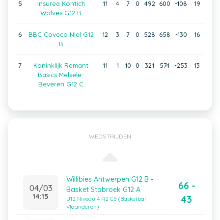
5
Insurea Kontich
11
4
7
0
492
600
-108
19
Wolves G12 B
6
BBC Coveco Niel G12
12
3
7
0
528
658
-130
16
B
7
Koninklijk Remant
11
1
10
0
321
574
-253
13
Basics Melsele-
Beveren G12 C
WEDSTRIJDEN
Willibies Antwerpen G12 B -
66 -
04/03
Basket Stabroek G12 A
14:15
43
U12 Niveau 4 R2 C5 (Basketbal
Vlaanderen)