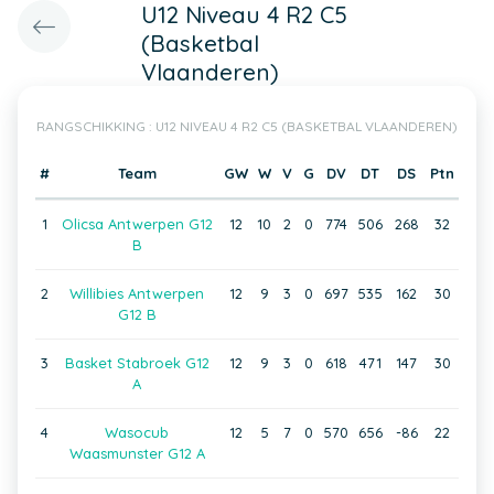
U12 Niveau 4 R2 C5
(Basketbal
Vlaanderen)
RANGSCHIKKING : U12 NIVEAU 4 R2 C5 (BASKETBAL VLAANDEREN)
#
Team
GW
W
V
G
DV
DT
DS
Ptn
1
Olicsa Antwerpen G12
12
10
2
0
774
506
268
32
B
2
Willibies Antwerpen
12
9
3
0
697
535
162
30
G12 B
3
Basket Stabroek G12
12
9
3
0
618
471
147
30
A
4
Wasocub
12
5
7
0
570
656
-86
22
Waasmunster G12 A