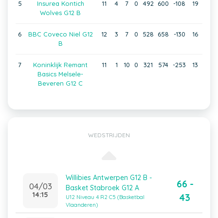
5
Insurea Kontich
11
4
7
0
492
600
-108
19
Wolves G12 B
6
BBC Coveco Niel G12
12
3
7
0
528
658
-130
16
B
7
Koninklijk Remant
11
1
10
0
321
574
-253
13
Basics Melsele-
Beveren G12 C
WEDSTRIJDEN
Willibies Antwerpen G12 B -
66 -
04/03
Basket Stabroek G12 A
14:15
43
U12 Niveau 4 R2 C5 (Basketbal
Vlaanderen)