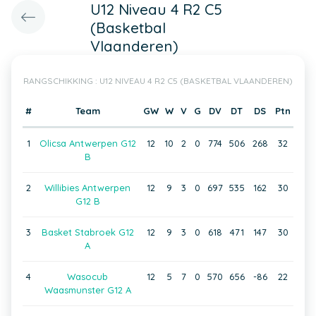
U12 Niveau 4 R2 C5
(Basketbal
Vlaanderen)
RANGSCHIKKING : U12 NIVEAU 4 R2 C5 (BASKETBAL VLAANDEREN)
#
Team
GW
W
V
G
DV
DT
DS
Ptn
1
Olicsa Antwerpen G12
12
10
2
0
774
506
268
32
B
2
Willibies Antwerpen
12
9
3
0
697
535
162
30
G12 B
3
Basket Stabroek G12
12
9
3
0
618
471
147
30
A
4
Wasocub
12
5
7
0
570
656
-86
22
Waasmunster G12 A