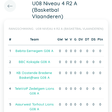
U08 Niveau 4 R2 A
(Basketbal
Vlaanderen)
RANGSCHIKKING : U08 NIVEAU 4 R2 A (BASKETBAL VLAANDEREN)
#
Team
GW
W
V
G
DV
DT
DS
Ptn
1
Bebita Eernegem G08 A
0
0
0
0
0
0
0
0
2
BBC Koksijde G08 A
0
0
0
0
0
0
0
0
3
KB Oostende Bredene
0
0
0
0
0
0
0
0
Basket@sea G08 A
4
TeleVoIP Zedelgem Lions
0
0
0
0
0
0
0
0
G08 A
5
Assurwest Torhout Lions
0
0
0
0
0
0
0
0
G08 A