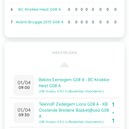
6
BC Knokke-Heist G08 A
0
0
0
0
0
0
0
0
7
Avanti Brugge 2015 G08 A
0
0
0
0
0
0
0
0
WEDSTRIJDEN
Bebita Eernegem G08 A - BC Knokke-
01/04
Heist G08 A
09:00
U08 Niveau 4 R2 A (Basketbal Vlaanderen)
1
TeleVoIP Zedelgem Lions G08 A - KB
01/04
Oostende Bredene Basket@sea G08
-
09:30
A
1
U08 Niveau 4 R2 A (Basketbal Vlaanderen)