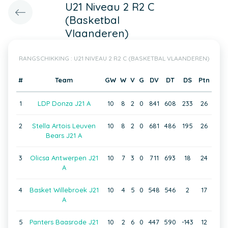
U21 Niveau 2 R2 C
(Basketbal
Vlaanderen)
RANGSCHIKKING : U21 NIVEAU 2 R2 C (BASKETBAL VLAANDEREN)
#
Team
GW
W
V
G
DV
DT
DS
Ptn
1
LDP Donza J21 A
10
8
2
0
841
608
233
26
2
Stella Artois Leuven
10
8
2
0
681
486
195
26
Bears J21 A
3
Olicsa Antwerpen J21
10
7
3
0
711
693
18
24
A
4
Basket Willebroek J21
10
4
5
0
548
546
2
17
A
5
Panters Baasrode J21
10
2
6
0
447
590
-143
12