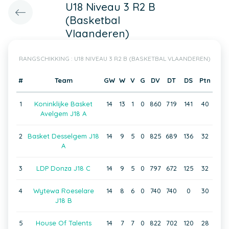
U18 Niveau 3 R2 B
(Basketbal
Vlaanderen)
RANGSCHIKKING : U18 NIVEAU 3 R2 B (BASKETBAL VLAANDEREN)
#
Team
GW
W
V
G
DV
DT
DS
Ptn
1
Koninklijke Basket
14
13
1
0
860
719
141
40
Avelgem J18 A
2
Basket Desselgem J18
14
9
5
0
825
689
136
32
A
3
LDP Donza J18 C
14
9
5
0
797
672
125
32
4
Wytewa Roeselare
14
8
6
0
740
740
0
30
J18 B
5
House Of Talents
14
7
7
0
822
702
120
28