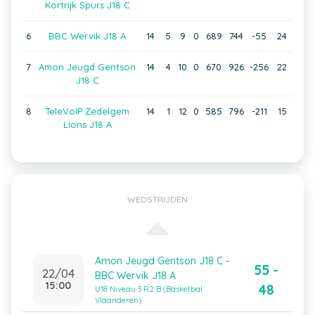
Kortrijk Spurs J18 C
6
BBC Wervik J18 A
14
5
9
0
689
744
-55
24
7
Amon Jeugd Gentson
14
4
10
0
670
926
-256
22
J18 C
8
TeleVoIP Zedelgem
14
1
12
0
585
796
-211
15
Lions J18 A
WEDSTRIJDEN
Amon Jeugd Gentson J18 C -
55 -
22/04
BBC Wervik J18 A
15:00
48
U18 Niveau 3 R2 B (Basketbal
Vlaanderen)