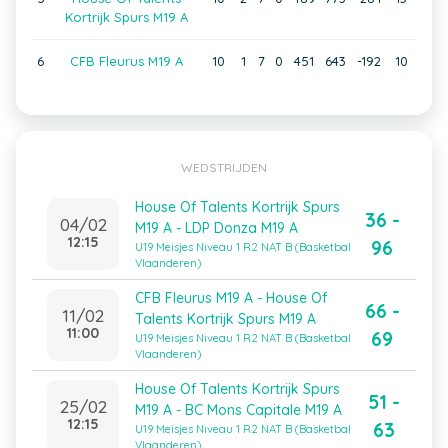
Kortrijk Spurs M19 A
6
CFB Fleurus M19 A
10
1
7
0
451
643
-192
10
WEDSTRIJDEN
House Of Talents Kortrijk Spurs
36 -
04/02
M19 A - LDP Donza M19 A
12:15
96
U19 Meisjes Niveau 1 R2 NAT B (Basketbal
Vlaanderen)
CFB Fleurus M19 A - House Of
66 -
11/02
Talents Kortrijk Spurs M19 A
11:00
69
U19 Meisjes Niveau 1 R2 NAT B (Basketbal
Vlaanderen)
House Of Talents Kortrijk Spurs
51 -
25/02
M19 A - BC Mons Capitale M19 A
12:15
63
U19 Meisjes Niveau 1 R2 NAT B (Basketbal
Vlaanderen)