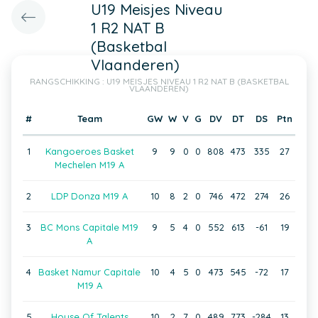
U19 Meisjes Niveau
1 R2 NAT B
(Basketbal
Vlaanderen)
RANGSCHIKKING : U19 MEISJES NIVEAU 1 R2 NAT B (BASKETBAL
VLAANDEREN)
#
Team
GW
W
V
G
DV
DT
DS
Ptn
1
Kangoeroes Basket
9
9
0
0
808
473
335
27
Mechelen M19 A
2
LDP Donza M19 A
10
8
2
0
746
472
274
26
3
BC Mons Capitale M19
9
5
4
0
552
613
-61
19
A
4
Basket Namur Capitale
10
4
5
0
473
545
-72
17
M19 A
5
House Of Talents
10
2
7
0
489
773
-284
13