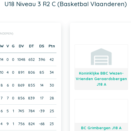
U18 Niveau 3 R2 C (Basketbal Vlaanderen)
AANDEREN)
W
V
G
DV
DT
DS
Ptn
14
0
0
1048
652
396
42
10
4
0
891
806
85
34
Koninklijke BBC Wezen-
Vrienden Geraardsbergen
J18 A
8
6
0
869
855
14
30
7
7
0
856
839
17
28
6
5
1
745
784
-39
25
4
9
1
756
824
-68
23
BC Grimbergen J18 A