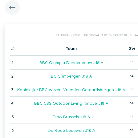
RANGSCHIKKING : U18 NIVEAU 3 R2 C (BASKETBAL VL
#
Team
GW
1
BBC Olympia Denderleeuw J18 A
14
2
BC Grimbergen J18 A
14
3
Koninklijke BBC Wezen-Vrienden Geraardsbergen J18 A
14
4
BBC CSS Outdoor Living Ninove J18 A
14
5
Dino Brussels J18 A
14
6
De Rode Leeuwen J18 A
14