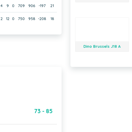
4
9
0
709
906
-197
21
2
12
0
750
958
-208
18
Dino Brussels J18 A
73 - 85