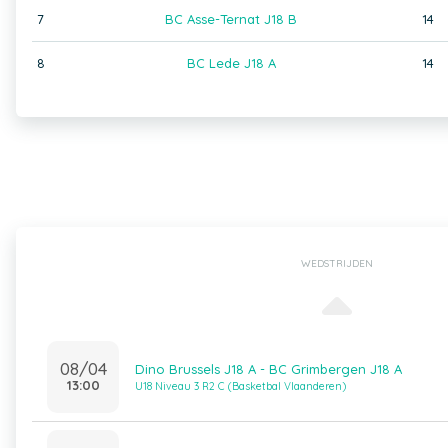
7
BC Asse-Ternat J18 B
14
8
BC Lede J18 A
14
WEDSTRIJDEN
08/04
Dino Brussels J18 A - BC Grimbergen J18 A
13:00
U18 Niveau 3 R2 C (Basketbal Vlaanderen)