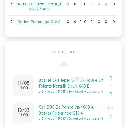
6
House Of Talents Kortrijk
0
0
0
0
0
0
0
0
Spurs G10 E
7
Basket Poperinge G10 A
0
0
0
0
0
0
0
0
WEDSTRIJDEN
1
Basket SKT Ieper G10 C - House Of
11/03
-
Talents Kortrijk Spurs G10 E
11:00
U10 Niveau 4 R2 B1 (Basketbal Vlaanderen)
1
Kon BBC De Panne vzw G10 A -
1 -
18/03
Basket Poperinge G10 A
11:00
1
U10 Niveau 4 R2 B1 (Basketbal Vlaanderen)