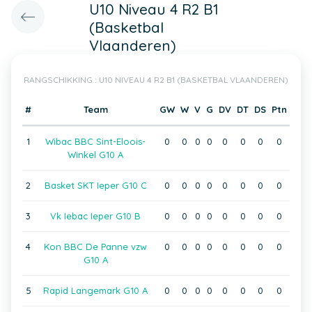
U10 Niveau 4 R2 B1
(Basketbal
Vlaanderen)
RANGSCHIKKING : U10 NIVEAU 4 R2 B1 (BASKETBAL VLAANDEREN)
#
Team
GW
W
V
G
DV
DT
DS
Ptn
1
Wibac BBC Sint-Eloois-
0
0
0
0
0
0
0
0
Winkel G10 A
2
Basket SKT Ieper G10 C
0
0
0
0
0
0
0
0
3
Vk Iebac Ieper G10 B
0
0
0
0
0
0
0
0
4
Kon BBC De Panne vzw
0
0
0
0
0
0
0
0
G10 A
5
Rapid Langemark G10 A
0
0
0
0
0
0
0
0