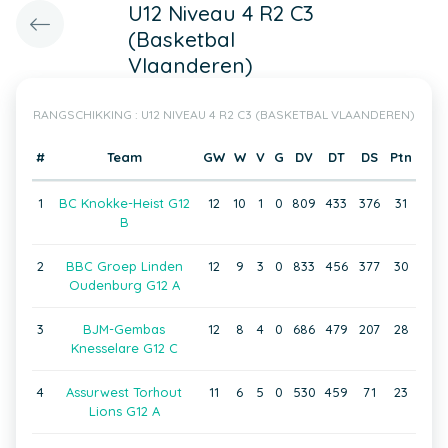
U12 Niveau 4 R2 C3
(Basketbal
Vlaanderen)
RANGSCHIKKING : U12 NIVEAU 4 R2 C3 (BASKETBAL VLAANDEREN)
#
Team
GW
W
V
G
DV
DT
DS
Ptn
1
BC Knokke-Heist G12
12
10
1
0
809
433
376
31
B
2
BBC Groep Linden
12
9
3
0
833
456
377
30
Oudenburg G12 A
3
BJM-Gembas
12
8
4
0
686
479
207
28
Knesselare G12 C
4
Assurwest Torhout
11
6
5
0
530
459
71
23
Lions G12 A