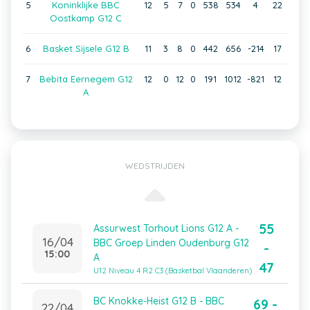
5
Koninklijke BBC
12
5
7
0
538
534
4
22
Oostkamp G12 C
6
Basket Sijsele G12 B
11
3
8
0
442
656
-214
17
7
Bebita Eernegem G12
12
0
12
0
191
1012
-821
12
A
WEDSTRIJDEN
55
Assurwest Torhout Lions G12 A -
16/04
BBC Groep Linden Oudenburg G12
-
15:00
A
47
U12 Niveau 4 R2 C3 (Basketbal Vlaanderen)
BC Knokke-Heist G12 B - BBC
69 -
22/04