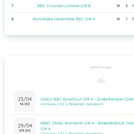
7
BBC Croonen Lommel G14 B
14
3
1
8
Koninklijke Herentalse BBC G14 A
14
1
1
WEDSTRIJDEN
23/04
Oxaco BBC Boechout G14 A - Zuiderkempen Diam
16:00
U14 Niveau 3 R2 G (Basketbal Vlaanderen)
KBBC Okido Arendonk G14 A - Basketbalclub Camp
29/04
G14 A
09:00
U14 Niveau 3 R2 G (Basketbal Vlaanderen)