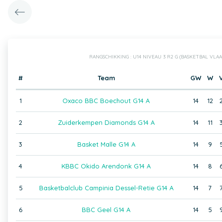
RANGSCHIKKING : U14 NIVEAU 3 R2 G (BASKETBAL VL
#
Team
GW
W
1
Oxaco BBC Boechout G14 A
14
12
2
Zuiderkempen Diamonds G14 A
14
11
3
Basket Malle G14 A
14
9
4
KBBC Okido Arendonk G14 A
14
8
5
Basketbalclub Campinia Dessel-Retie G14 A
14
7
6
BBC Geel G14 A
14
5