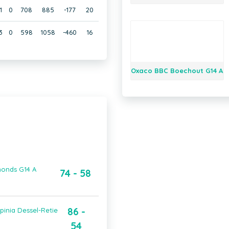
1
0
708
885
-177
20
3
0
598
1058
-460
16
Oxaco BBC Boechout G14 A
onds G14 A
74 - 58
86 -
inia Dessel-Retie
54