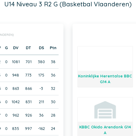
U14 Niveau 3 R2 G (Basketbal Vlaanderen)
AANDEREN)
V
G
DV
DT
DS
Ptn
2
0
1081
701
380
38
3
0
948
773
175
36
Koninklijke Herentalse BBC
G14 A
5
0
863
866
-3
32
6
0
1042
831
211
30
7
0
962
926
36
28
KBBC Okido Arendonk G14
9
0
835
997
-162
24
A