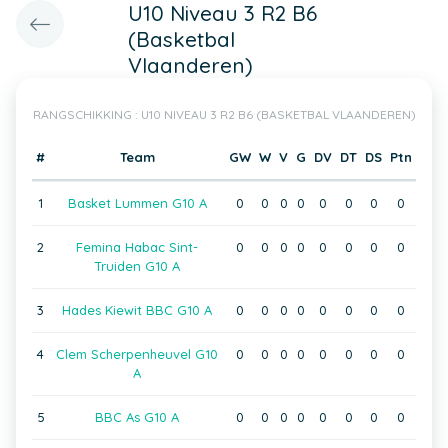
U10 Niveau 3 R2 B6
(Basketbal
Vlaanderen)
RANGSCHIKKING : U10 NIVEAU 3 R2 B6 (BASKETBAL VLAANDEREN)
#
Team
GW
W
V
G
DV
DT
DS
Ptn
1
Basket Lummen G10 A
0
0
0
0
0
0
0
0
2
Femina Habac Sint-
0
0
0
0
0
0
0
0
Truiden G10 A
3
Hades Kiewit BBC G10 A
0
0
0
0
0
0
0
0
4
Clem Scherpenheuvel G10
0
0
0
0
0
0
0
0
A
5
BBC As G10 A
0
0
0
0
0
0
0
0