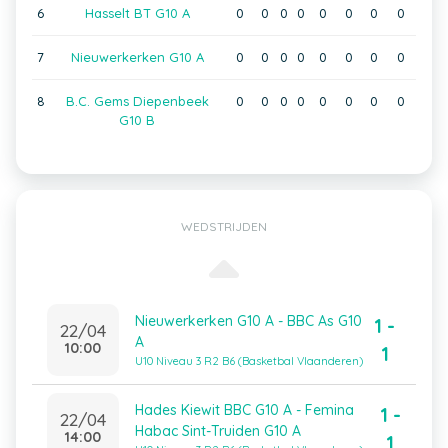
6
Hasselt BT G10 A
0
0
0
0
0
0
0
0
7
Nieuwerkerken G10 A
0
0
0
0
0
0
0
0
8
B.C. Gems Diepenbeek
0
0
0
0
0
0
0
0
G10 B
WEDSTRIJDEN
Nieuwerkerken G10 A - BBC As G10
1 -
22/04
A
10:00
1
U10 Niveau 3 R2 B6 (Basketbal Vlaanderen)
Hades Kiewit BBC G10 A - Femina
1 -
22/04
Habac Sint-Truiden G10 A
14:00
1