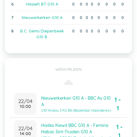
6
Hasselt BT G10 A
0
0
0
0
0
0
0
0
7
Nieuwerkerken G10 A
0
0
0
0
0
0
0
0
8
B.C. Gems Diepenbeek
0
0
0
0
0
0
0
0
G10 B
WEDSTRIJDEN
Nieuwerkerken G10 A - BBC As G10
1 -
22/04
A
10:00
1
U10 Niveau 3 R2 B6 (Basketbal Vlaanderen)
Hades Kiewit BBC G10 A - Femina
1 -
22/04
Habac Sint-Truiden G10 A
14:00
1