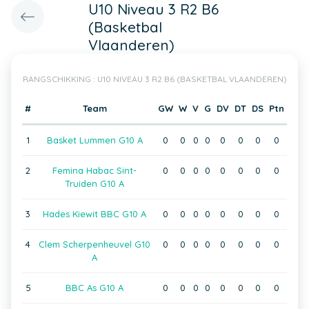
U10 Niveau 3 R2 B6
(Basketbal
Vlaanderen)
RANGSCHIKKING : U10 NIVEAU 3 R2 B6 (BASKETBAL VLAANDEREN)
#
Team
GW
W
V
G
DV
DT
DS
Ptn
1
Basket Lummen G10 A
0
0
0
0
0
0
0
0
2
Femina Habac Sint-
0
0
0
0
0
0
0
0
Truiden G10 A
3
Hades Kiewit BBC G10 A
0
0
0
0
0
0
0
0
4
Clem Scherpenheuvel G10
0
0
0
0
0
0
0
0
A
5
BBC As G10 A
0
0
0
0
0
0
0
0