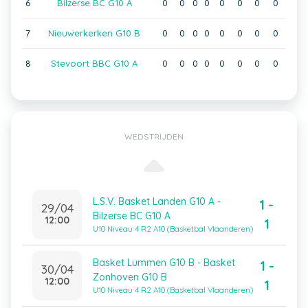
6
Bilzerse BC G10 A
0
0
0
0
0
0
0
0
7
Nieuwerkerken G10 B
0
0
0
0
0
0
0
0
8
Stevoort BBC G10 A
0
0
0
0
0
0
0
0
WEDSTRIJDEN
L.S.V. Basket Landen G10 A -
1 -
29/04
Bilzerse BC G10 A
12:00
1
U10 Niveau 4 R2 A10 (Basketbal Vlaanderen)
Basket Lummen G10 B - Basket
1 -
30/04
Zonhoven G10 B
12:00
1
U10 Niveau 4 R2 A10 (Basketbal Vlaanderen)