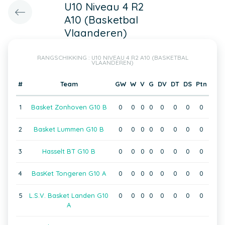
U10 Niveau 4 R2
A10 (Basketbal
Vlaanderen)
RANGSCHIKKING : U10 NIVEAU 4 R2 A10 (BASKETBAL
VLAANDEREN)
#
Team
GW
W
V
G
DV
DT
DS
Ptn
1
Basket Zonhoven G10 B
0
0
0
0
0
0
0
0
2
Basket Lummen G10 B
0
0
0
0
0
0
0
0
3
Hasselt BT G10 B
0
0
0
0
0
0
0
0
4
BasKet Tongeren G10 A
0
0
0
0
0
0
0
0
5
L.S.V. Basket Landen G10
0
0
0
0
0
0
0
0
A