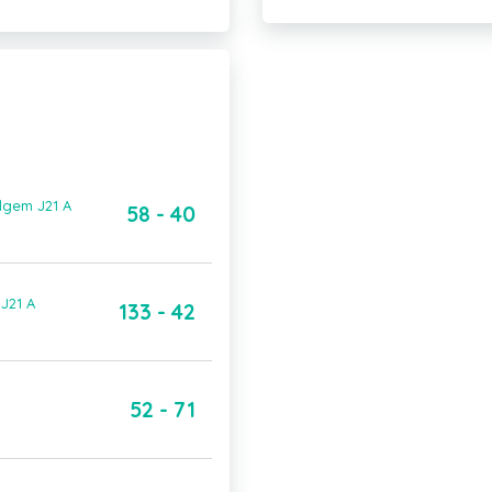
lgem J21 A
58 - 40
J21 A
133 - 42
52 - 71