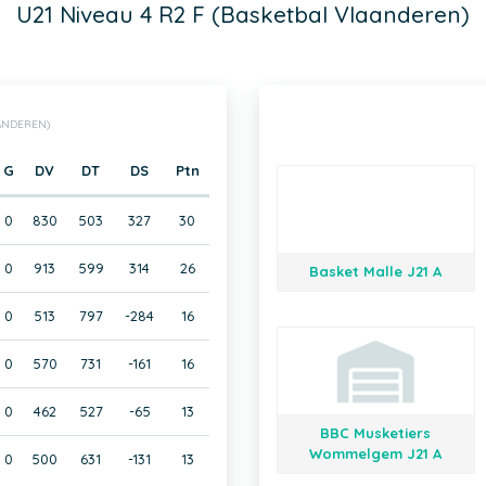
U21 Niveau 4 R2 F (Basketbal Vlaanderen)
AANDEREN)
G
DV
DT
DS
Ptn
0
830
503
327
30
0
913
599
314
26
Basket Malle J21 A
0
513
797
-284
16
0
570
731
-161
16
0
462
527
-65
13
BBC Musketiers
Wommelgem J21 A
0
500
631
-131
13