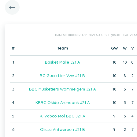
RANGSCHIKKING : U21 NIVEAU 4 R2 F (BASKETBAL VL
#
Team
GW
W
V
1
Basket Malle J21 A
10
10
0
2
BC Guco Lier Vzw J21 B
10
8
2
3
BBC Musketiers Wommelgem J21 A
10
3
7
4
KBBC Okido Arendonk J21 A
10
3
7
5
K. Vabco Mol BBC J21 A
9
3
4
6
Olicsa Antwerpen J21 B
9
2
7