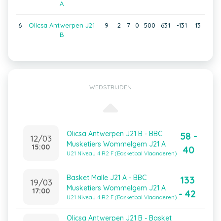
A
6
Olicsa Antwerpen J21
9
2
7
0
500
631
-131
13
B
WEDSTRIJDEN
Olicsa Antwerpen J21 B - BBC
58 -
12/03
Musketiers Wommelgem J21 A
15:00
40
U21 Niveau 4 R2 F (Basketbal Vlaanderen)
Basket Malle J21 A - BBC
133
19/03
Musketiers Wommelgem J21 A
17:00
- 42
U21 Niveau 4 R2 F (Basketbal Vlaanderen)
Olicsa Antwerpen J21 B - Basket