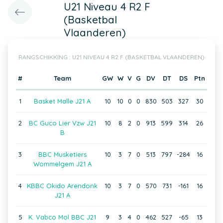
U21 Niveau 4 R2 F
(Basketbal
Vlaanderen)
RANGSCHIKKING : U21 NIVEAU 4 R2 F (BASKETBAL VLAANDEREN)
#
Team
GW
W
V
G
DV
DT
DS
Ptn
1
Basket Malle J21 A
10
10
0
0
830
503
327
30
2
BC Guco Lier Vzw J21
10
8
2
0
913
599
314
26
B
3
BBC Musketiers
10
3
7
0
513
797
-284
16
Wommelgem J21 A
4
KBBC Okido Arendonk
10
3
7
0
570
731
-161
16
J21 A
5
K. Vabco Mol BBC J21
9
3
4
0
462
527
-65
13