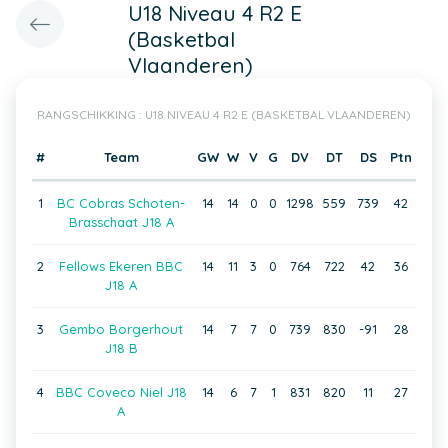
U18 Niveau 4 R2 E
(Basketbal
Vlaanderen)
RANGSCHIKKING : U18 NIVEAU 4 R2 E (BASKETBAL VLAANDEREN)
#
Team
GW
W
V
G
DV
DT
DS
Ptn
1
BC Cobras Schoten-
14
14
0
0
1298
559
739
42
Brasschaat J18 A
2
Fellows Ekeren BBC
14
11
3
0
764
722
42
36
J18 A
3
Gembo Borgerhout
14
7
7
0
739
830
-91
28
J18 B
4
BBC Coveco Niel J18
14
6
7
1
831
820
11
27
A