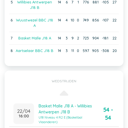
5
Willibies Antwerpen
14
6
7
1
776
881
-105
27
J18 B
6
Wuustwezel BBC J18
14
4
10
0
749
856
-107
22
A
7
Basket Malle J18 A
14
3
9
2
723
904
-181
22
8
Aartselaar BBC J18 B
14
3
11
0
597
905
-308
20
WEDSTRIJDEN
Basket Malle J18 A - Willibies
54 -
22/04
Antwerpen J18 B
16:00
54
U18 Niveau 4 R2 E (Basketbal
Vlaanderen)