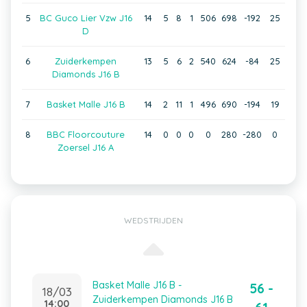
5
BC Guco Lier Vzw J16
14
5
8
1
506
698
-192
25
D
6
Zuiderkempen
13
5
6
2
540
624
-84
25
Diamonds J16 B
7
Basket Malle J16 B
14
2
11
1
496
690
-194
19
8
BBC Floorcouture
14
0
0
0
0
280
-280
0
Zoersel J16 A
WEDSTRIJDEN
Basket Malle J16 B -
56 -
18/03
Zuiderkempen Diamonds J16 B
14:00