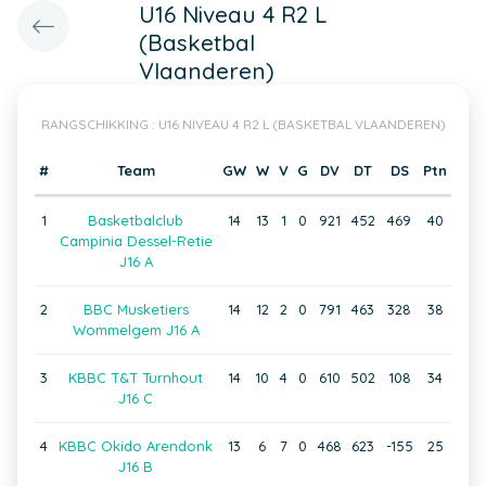
U16 Niveau 4 R2 L
(Basketbal
Vlaanderen)
RANGSCHIKKING : U16 NIVEAU 4 R2 L (BASKETBAL VLAANDEREN)
#
Team
GW
W
V
G
DV
DT
DS
Ptn
1
Basketbalclub
14
13
1
0
921
452
469
40
Campinia Dessel-Retie
J16 A
2
BBC Musketiers
14
12
2
0
791
463
328
38
Wommelgem J16 A
3
KBBC T&T Turnhout
14
10
4
0
610
502
108
34
J16 C
4
KBBC Okido Arendonk
13
6
7
0
468
623
-155
25
J16 B