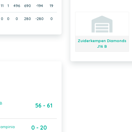
11
1
496
690
-194
19
0
0
0
280
-280
0
Zuiderkempen Diamonds
J16 B
 B
56 - 61
0 - 20
Campinia