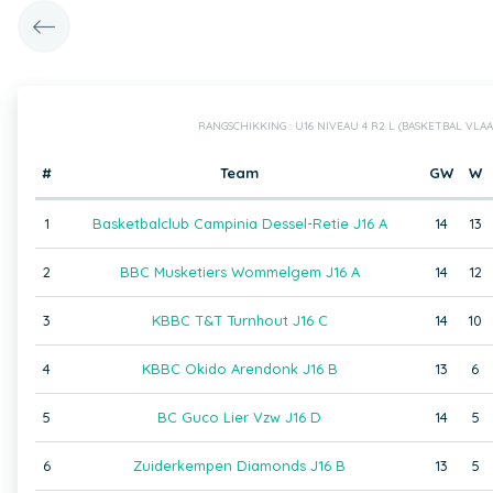
RANGSCHIKKING : U16 NIVEAU 4 R2 L (BASKETBAL VL
#
Team
GW
W
1
Basketbalclub Campinia Dessel-Retie J16 A
14
13
2
BBC Musketiers Wommelgem J16 A
14
12
3
KBBC T&T Turnhout J16 C
14
10
4
KBBC Okido Arendonk J16 B
13
6
5
BC Guco Lier Vzw J16 D
14
5
6
Zuiderkempen Diamonds J16 B
13
5