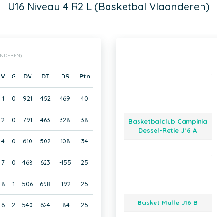
U16 Niveau 4 R2 L (Basketbal Vlaanderen)
AANDEREN)
V
G
DV
DT
DS
Ptn
1
0
921
452
469
40
2
0
791
463
328
38
Basketbalclub Campinia
Dessel-Retie J16 A
4
0
610
502
108
34
7
0
468
623
-155
25
8
1
506
698
-192
25
Basket Malle J16 B
6
2
540
624
-84
25