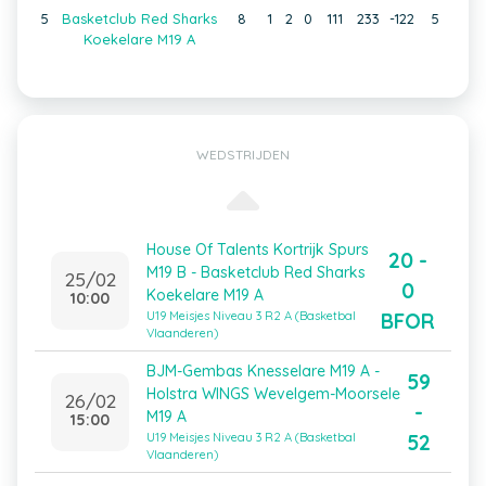
5
Basketclub Red Sharks
8
1
2
0
111
233
-122
5
Koekelare M19 A
WEDSTRIJDEN
House Of Talents Kortrijk Spurs
20 -
M19 B - Basketclub Red Sharks
25/02
0
Koekelare M19 A
10:00
BFOR
U19 Meisjes Niveau 3 R2 A (Basketbal
Vlaanderen)
BJM-Gembas Knesselare M19 A -
59
Holstra WINGS Wevelgem-Moorsele
26/02
-
M19 A
15:00
52
U19 Meisjes Niveau 3 R2 A (Basketbal
Vlaanderen)