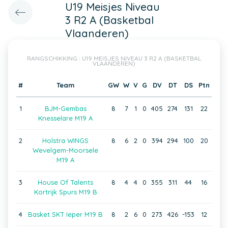
U19 Meisjes Niveau
3 R2 A (Basketbal
Vlaanderen)
RANGSCHIKKING : U19 MEISJES NIVEAU 3 R2 A (BASKETBAL
VLAANDEREN)
#
Team
GW
W
V
G
DV
DT
DS
Ptn
1
BJM-Gembas
8
7
1
0
405
274
131
22
Knesselare M19 A
2
Holstra WINGS
8
6
2
0
394
294
100
20
Wevelgem-Moorsele
M19 A
3
House Of Talents
8
4
4
0
355
311
44
16
Kortrijk Spurs M19 B
4
Basket SKT Ieper M19 B
8
2
6
0
273
426
-153
12