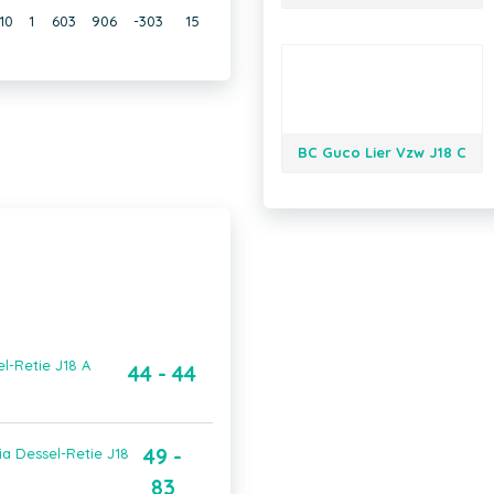
10
1
603
906
-303
15
BC Guco Lier Vzw J18 C
l-Retie J18 A
44 - 44
49 -
a Dessel-Retie J18
83