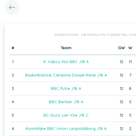
RANGSCHIKKING : U18 NIVEAU 4 R2 H (BASKETBAL VL
#
Team
GW
W
1
K. Vabco Mol BBC J18 A
12
11
2
Basketbalclub Campinia Dessel-Retie J18 A
12
7
3
BBC Putte J18 A
12
8
4
BBC Berlaar J18 A
12
5
5
BC Guco Lier Vzw J18 C
12
5
6
Koninklijke BBC Union Leopoldsburg J18 A
12
2