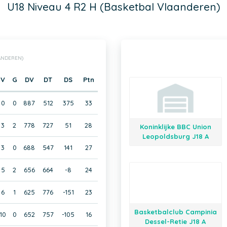
U18 Niveau 4 R2 H (Basketbal Vlaanderen)
AANDEREN)
V
G
DV
DT
DS
Ptn
0
0
887
512
375
33
3
2
778
727
51
28
Koninklijke BBC Union
Leopoldsburg J18 A
3
0
688
547
141
27
5
2
656
664
-8
24
6
1
625
776
-151
23
Basketbalclub Campinia
10
0
652
757
-105
16
Dessel-Retie J18 A