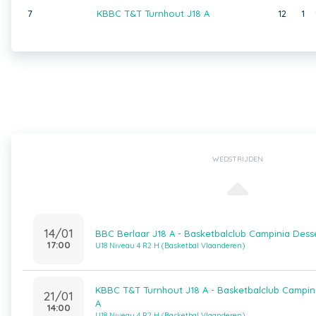
7
KBBC T&T Turnhout J18 A
12
1
WEDSTRIJDEN
14/01
BBC Berlaar J18 A - Basketbalclub Campinia Desse
17:00
U18 Niveau 4 R2 H (Basketbal Vlaanderen)
KBBC T&T Turnhout J18 A - Basketbalclub Campini
21/01
A
14:00
U18 Niveau 4 R2 H (Basketbal Vlaanderen)