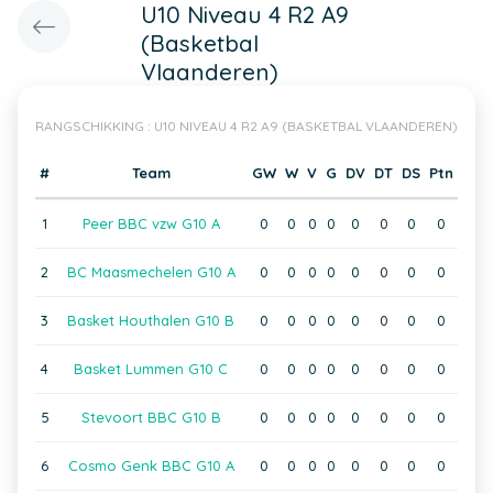
U10 Niveau 4 R2 A9
(Basketbal
Vlaanderen)
RANGSCHIKKING : U10 NIVEAU 4 R2 A9 (BASKETBAL VLAANDEREN)
#
Team
GW
W
V
G
DV
DT
DS
Ptn
1
Peer BBC vzw G10 A
0
0
0
0
0
0
0
0
2
BC Maasmechelen G10 A
0
0
0
0
0
0
0
0
3
Basket Houthalen G10 B
0
0
0
0
0
0
0
0
4
Basket Lummen G10 C
0
0
0
0
0
0
0
0
5
Stevoort BBC G10 B
0
0
0
0
0
0
0
0
6
Cosmo Genk BBC G10 A
0
0
0
0
0
0
0
0