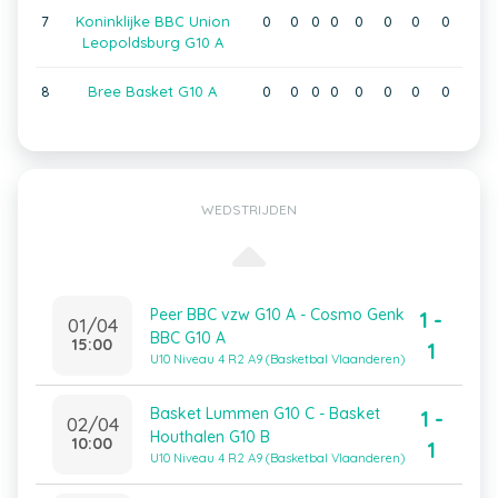
7
Koninklijke BBC Union
0
0
0
0
0
0
0
0
Leopoldsburg G10 A
8
Bree Basket G10 A
0
0
0
0
0
0
0
0
WEDSTRIJDEN
Peer BBC vzw G10 A - Cosmo Genk
1 -
01/04
BBC G10 A
15:00
1
U10 Niveau 4 R2 A9 (Basketbal Vlaanderen)
Basket Lummen G10 C - Basket
1 -
02/04
Houthalen G10 B
10:00
1
U10 Niveau 4 R2 A9 (Basketbal Vlaanderen)