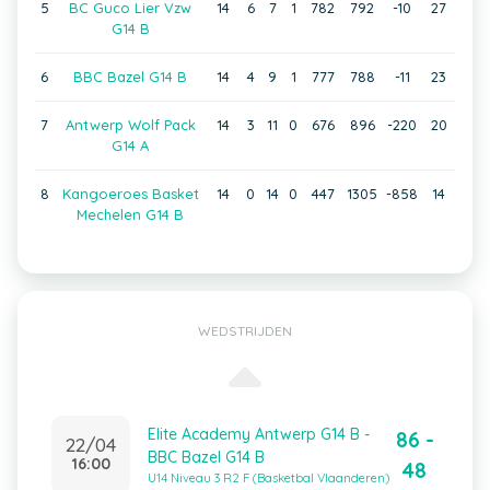
5
BC Guco Lier Vzw
14
6
7
1
782
792
-10
27
G14 B
6
BBC Bazel G14 B
14
4
9
1
777
788
-11
23
7
Antwerp Wolf Pack
14
3
11
0
676
896
-220
20
G14 A
8
Kangoeroes Basket
14
0
14
0
447
1305
-858
14
Mechelen G14 B
WEDSTRIJDEN
Elite Academy Antwerp G14 B -
86 -
22/04
BBC Bazel G14 B
16:00
48
U14 Niveau 3 R2 F (Basketbal Vlaanderen)