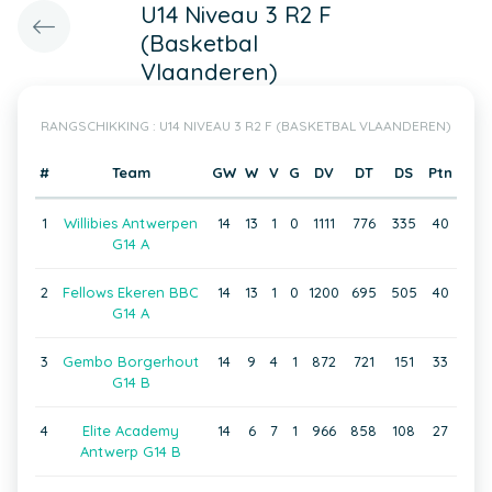
U14 Niveau 3 R2 F
(Basketbal
Vlaanderen)
RANGSCHIKKING : U14 NIVEAU 3 R2 F (BASKETBAL VLAANDEREN)
#
Team
GW
W
V
G
DV
DT
DS
Ptn
1
Willibies Antwerpen
14
13
1
0
1111
776
335
40
G14 A
2
Fellows Ekeren BBC
14
13
1
0
1200
695
505
40
G14 A
3
Gembo Borgerhout
14
9
4
1
872
721
151
33
G14 B
4
Elite Academy
14
6
7
1
966
858
108
27
Antwerp G14 B