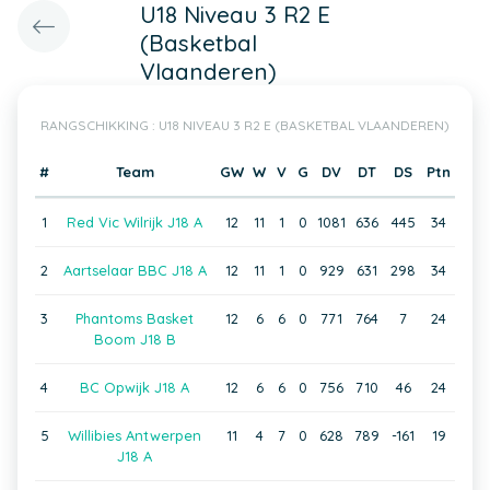
U18 Niveau 3 R2 E
(Basketbal
Vlaanderen)
RANGSCHIKKING : U18 NIVEAU 3 R2 E (BASKETBAL VLAANDEREN)
#
Team
GW
W
V
G
DV
DT
DS
Ptn
1
Red Vic Wilrijk J18 A
12
11
1
0
1081
636
445
34
2
Aartselaar BBC J18 A
12
11
1
0
929
631
298
34
3
Phantoms Basket
12
6
6
0
771
764
7
24
Boom J18 B
4
BC Opwijk J18 A
12
6
6
0
756
710
46
24
5
Willibies Antwerpen
11
4
7
0
628
789
-161
19
J18 A