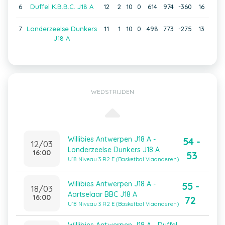
6
Duffel K.B.B.C. J18 A
12
2
10
0
614
974
-360
16
7
Londerzeelse Dunkers
11
1
10
0
498
773
-275
13
J18 A
WEDSTRIJDEN
Willibies Antwerpen J18 A -
54 -
12/03
Londerzeelse Dunkers J18 A
16:00
53
U18 Niveau 3 R2 E (Basketbal Vlaanderen)
Willibies Antwerpen J18 A -
55 -
18/03
Aartselaar BBC J18 A
16:00
72
U18 Niveau 3 R2 E (Basketbal Vlaanderen)