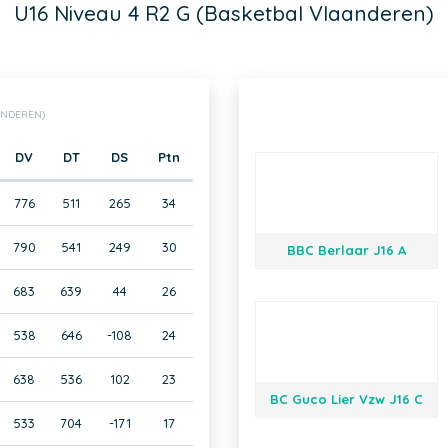
U16 Niveau 4 R2 G (Basketbal Vlaanderen)
AANDEREN)
DV
DT
DS
Ptn
776
511
265
34
790
541
249
30
BBC Berlaar J16 A
683
639
44
26
538
646
-108
24
638
536
102
23
BC Guco Lier Vzw J16 C
533
704
-171
17