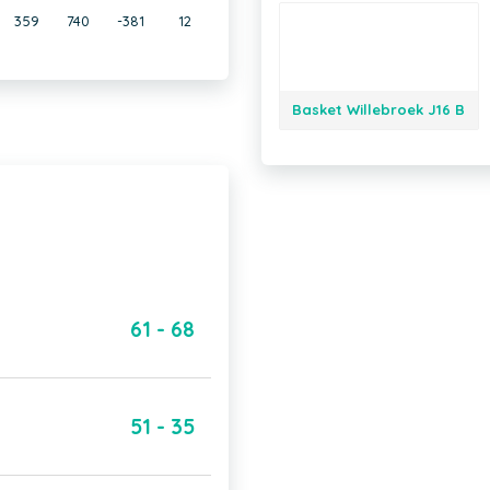
359
740
-381
12
Basket Willebroek J16 B
61 - 68
51 - 35