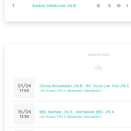
7
Basket Willebroek J16 B
12
0
10
1
WEDSTRIJDEN
01/04
Olicsa Antwerpen J16 B - BC Guco Lier Vzw J16 C
17:00
U16 Niveau 4 R2 G (Basketbal Vlaanderen)
16/04
BBC Berlaar J16 A - Aartselaar BBC J16 A
13:30
U16 Niveau 4 R2 G (Basketbal Vlaanderen)