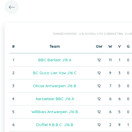
RANGSCHIKKING : U16 NIVEAU 4 R2 G (BASKETBAL VL
#
Team
GW
W
V
G
1
BBC Berlaar J16 A
12
11
1
0
2
BC Guco Lier Vzw J16 C
12
9
3
0
3
Olicsa Antwerpen J16 B
12
7
5
0
4
Aartselaar BBC J16 A
12
6
6
0
5
Willibies Antwerpen J16 B
12
6
5
0
6
Duffel K.B.B.C. J16 B
12
2
9
1