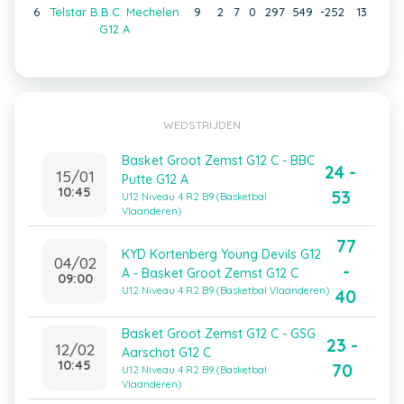
6
Telstar B.B.C. Mechelen
9
2
7
0
297
549
-252
13
G12 A
WEDSTRIJDEN
Basket Groot Zemst G12 C - BBC
24 -
15/01
Putte G12 A
10:45
53
U12 Niveau 4 R2 B9 (Basketbal
Vlaanderen)
77
KYD Kortenberg Young Devils G12
04/02
-
A - Basket Groot Zemst G12 C
09:00
U12 Niveau 4 R2 B9 (Basketbal Vlaanderen)
40
Basket Groot Zemst G12 C - GSG
23 -
12/02
Aarschot G12 C
10:45
70
U12 Niveau 4 R2 B9 (Basketbal
Vlaanderen)