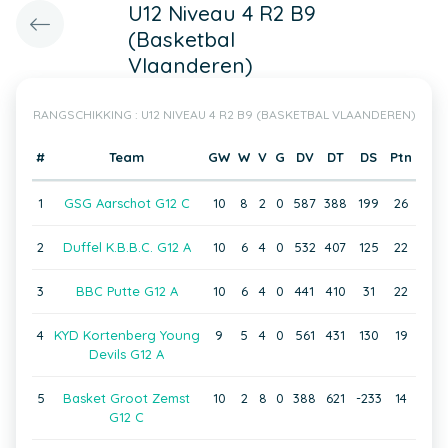
U12 Niveau 4 R2 B9
(Basketbal
Vlaanderen)
RANGSCHIKKING : U12 NIVEAU 4 R2 B9 (BASKETBAL VLAANDEREN)
#
Team
GW
W
V
G
DV
DT
DS
Ptn
1
GSG Aarschot G12 C
10
8
2
0
587
388
199
26
2
Duffel K.B.B.C. G12 A
10
6
4
0
532
407
125
22
3
BBC Putte G12 A
10
6
4
0
441
410
31
22
4
KYD Kortenberg Young
9
5
4
0
561
431
130
19
Devils G12 A
5
Basket Groot Zemst
10
2
8
0
388
621
-233
14
G12 C