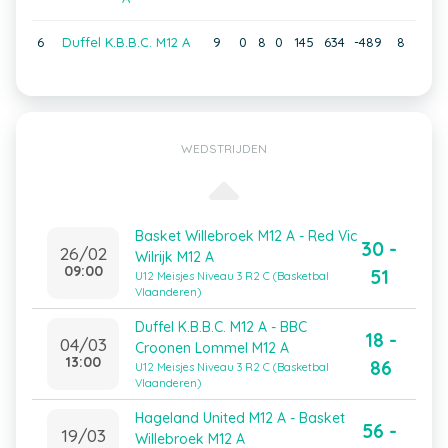
6
Duffel K.B.B.C. M12 A
9
0
8
0
145
634
-489
8
WEDSTRIJDEN
Basket Willebroek M12 A - Red Vic
30 -
26/02
Wilrijk M12 A
09:00
51
U12 Meisjes Niveau 3 R2 C (Basketbal
Vlaanderen)
Duffel K.B.B.C. M12 A - BBC
18 -
04/03
Croonen Lommel M12 A
13:00
86
U12 Meisjes Niveau 3 R2 C (Basketbal
Vlaanderen)
Hageland United M12 A - Basket
56 -
19/03
Willebroek M12 A