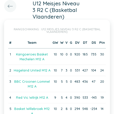
U12 Meisjes Niveau
3 R2 C (Basketbal
Vlaanderen)
RANGSCHIKKING : U12 MEISJES NIVEAU 3 R2 C (BASKETBAL
VLAANDEREN)
#
Team
GW
W
V
G
DV
DT
DS
Ptn
1
Kangoeroes Basket
10
10
0
0
920
185
735
30
Mechelen M12 A
2
Hageland United M12 A
10
7
3
0
531
427
104
24
3
BBC Croonen Lommel
10
5
5
0
483
436
47
20
M12 A
4
Red Vic Wilrijk M12 A
9
5
4
0
390
533
-143
19
5
Basket Willebroek M12
10
2
8
0
294
548
-254
14
A