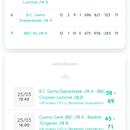
Lommel J18 B
6
B.C. Gems
12
2
9
1
698
821
-123
17
Diepenbeek J18 A
7
BBC As J18 A
12
1
10
0
675
958
-283
13
WEDSTRIJDEN
B.C. Gems Diepenbeek J18 A - BBC
58 -
25/03
Croonen Lommel J18 B
13:45
69
U18 Niveau 3 R2 G (Basketbal Vlaanderen)
Cosmo Genk BBC J18 A - BasKet
45 -
25/03
Tongeren J18 B
16:00
71
U18 Niveau 3 R2 G (Basketbal Vlaanderen)