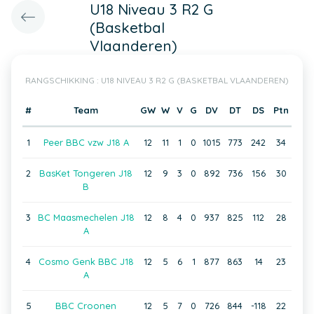
U18 Niveau 3 R2 G
(Basketbal
Vlaanderen)
RANGSCHIKKING : U18 NIVEAU 3 R2 G (BASKETBAL VLAANDEREN)
#
Team
GW
W
V
G
DV
DT
DS
Ptn
1
Peer BBC vzw J18 A
12
11
1
0
1015
773
242
34
2
BasKet Tongeren J18
12
9
3
0
892
736
156
30
B
3
BC Maasmechelen J18
12
8
4
0
937
825
112
28
A
4
Cosmo Genk BBC J18
12
5
6
1
877
863
14
23
A
5
BBC Croonen
12
5
7
0
726
844
-118
22