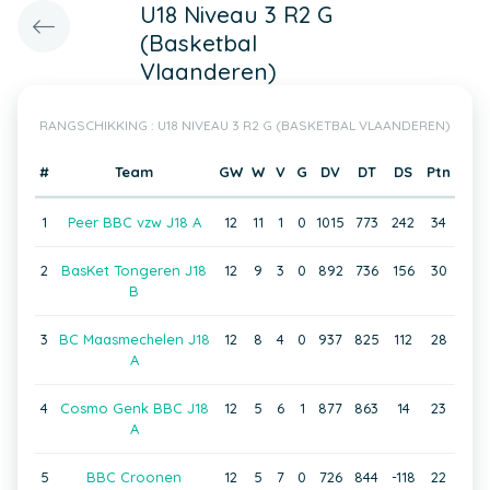
U18 Niveau 3 R2 G
(Basketbal
Vlaanderen)
RANGSCHIKKING : U18 NIVEAU 3 R2 G (BASKETBAL VLAANDEREN)
#
Team
GW
W
V
G
DV
DT
DS
Ptn
1
Peer BBC vzw J18 A
12
11
1
0
1015
773
242
34
2
BasKet Tongeren J18
12
9
3
0
892
736
156
30
B
3
BC Maasmechelen J18
12
8
4
0
937
825
112
28
A
4
Cosmo Genk BBC J18
12
5
6
1
877
863
14
23
A
5
BBC Croonen
12
5
7
0
726
844
-118
22