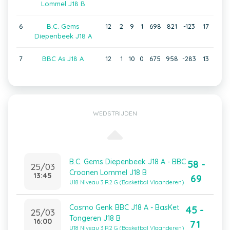
Lommel J18 B
6
B.C. Gems
12
2
9
1
698
821
-123
17
Diepenbeek J18 A
7
BBC As J18 A
12
1
10
0
675
958
-283
13
WEDSTRIJDEN
B.C. Gems Diepenbeek J18 A - BBC
58 -
25/03
Croonen Lommel J18 B
13:45
69
U18 Niveau 3 R2 G (Basketbal Vlaanderen)
Cosmo Genk BBC J18 A - BasKet
45 -
25/03
Tongeren J18 B
16:00
71
U18 Niveau 3 R2 G (Basketbal Vlaanderen)