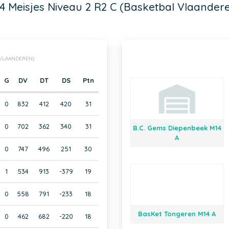
4 Meisjes Niveau 2 R2 C (Basketbal Vlaander
L VLAANDEREN)
G
DV
DT
DS
Ptn
0
832
412
420
31
0
702
362
340
31
B.C. Gems Diepenbeek M14
A
0
747
496
251
30
1
534
913
-379
19
0
558
791
-233
18
BasKet Tongeren M14 A
0
462
682
-220
18