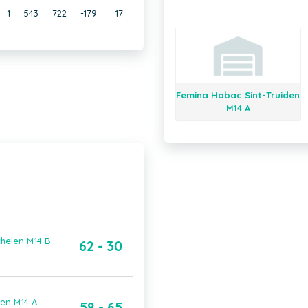
1
543
722
-179
17
Femina Habac Sint-Truiden
M14 A
helen M14 B
62 - 30
ren M14 A
58 - 65