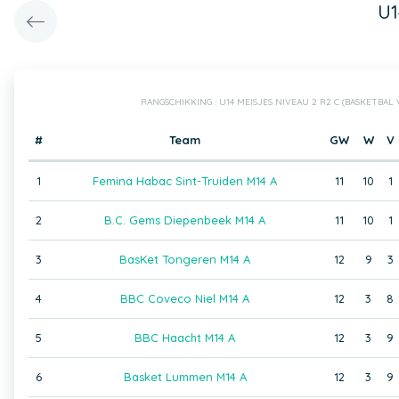
U1
RANGSCHIKKING : U14 MEISJES NIVEAU 2 R2 C (BASKETBA
#
Team
GW
W
V
1
Femina Habac Sint-Truiden M14 A
11
10
1
2
B.C. Gems Diepenbeek M14 A
11
10
1
3
BasKet Tongeren M14 A
12
9
3
4
BBC Coveco Niel M14 A
12
3
8
5
BBC Haacht M14 A
12
3
9
6
Basket Lummen M14 A
12
3
9