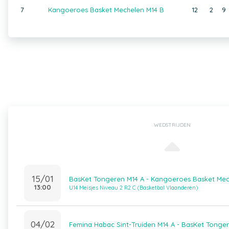
7
Kangoeroes Basket Mechelen M14 B
12
2
9
WEDSTRIJDEN
15/01
BasKet Tongeren M14 A - Kangoeroes Basket Mec
13:00
U14 Meisjes Niveau 2 R2 C (Basketbal Vlaanderen)
04/02
Femina Habac Sint-Truiden M14 A - BasKet Tonge