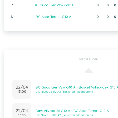
7
BC Guco Lier Vzw G10 A
0
0
0
8
BC Asse-Ternat G10 A
0
0
0
WEDSTRIJDEN
22/04
BC Guco Lier Vzw G10 A - Basket Willebroek G10 
15:00
U10 Niveau 3 R2 A2 (Basketbal Vlaanderen)
22/04
Bavi Vilvoorde G10 A - BC Asse-Ternat G10 A
16:15
U10 Niveau 3 R2 A2 (Basketbal Vlaanderen)