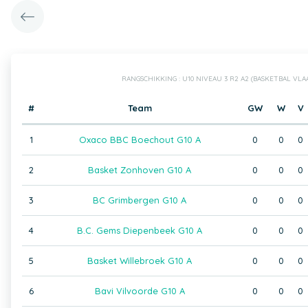
RANGSCHIKKING : U10 NIVEAU 3 R2 A2 (BASKETBAL VL
#
Team
GW
W
V
1
Oxaco BBC Boechout G10 A
0
0
0
2
Basket Zonhoven G10 A
0
0
0
3
BC Grimbergen G10 A
0
0
0
4
B.C. Gems Diepenbeek G10 A
0
0
0
5
Basket Willebroek G10 A
0
0
0
6
Bavi Vilvoorde G10 A
0
0
0