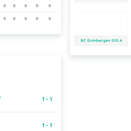
0
0
0
0
0
0
0
0
0
0
BC Grimbergen G10 A
A
1 - 1
1 - 1