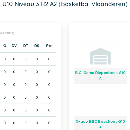
U10 Niveau 3 R2 A2 (Basketbal Vlaanderen)
AANDEREN)
G
DV
DT
DS
Ptn
0
0
0
0
0
0
0
0
0
0
B.C. Gems Diepenbeek G10
A
0
0
0
0
0
0
0
0
0
0
0
0
0
0
0
Oxaco BBC Boechout G10
0
0
0
0
0
A