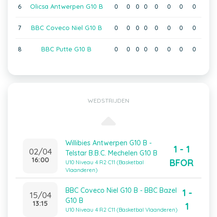
6
Olicsa Antwerpen G10 B
0
0
0
0
0
0
0
0
7
BBC Coveco Niel G10 B
0
0
0
0
0
0
0
0
8
BBC Putte G10 B
0
0
0
0
0
0
0
0
WEDSTRIJDEN
Willibies Antwerpen G10 B -
1 - 1
02/04
Telstar B.B.C. Mechelen G10 B
16:00
BFOR
U10 Niveau 4 R2 C11 (Basketbal
Vlaanderen)
BBC Coveco Niel G10 B - BBC Bazel
1 -
15/04
G10 B
13:15
1
U10 Niveau 4 R2 C11 (Basketbal Vlaanderen)