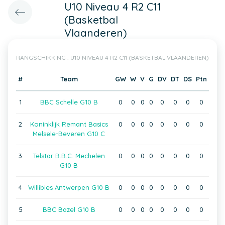
U10 Niveau 4 R2 C11
(Basketbal
Vlaanderen)
RANGSCHIKKING : U10 NIVEAU 4 R2 C11 (BASKETBAL VLAANDEREN)
#
Team
GW
W
V
G
DV
DT
DS
Ptn
1
BBC Schelle G10 B
0
0
0
0
0
0
0
0
2
Koninklijk Remant Basics
0
0
0
0
0
0
0
0
Melsele-Beveren G10 C
3
Telstar B.B.C. Mechelen
0
0
0
0
0
0
0
0
G10 B
4
Willibies Antwerpen G10 B
0
0
0
0
0
0
0
0
5
BBC Bazel G10 B
0
0
0
0
0
0
0
0