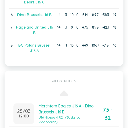
Bears J16 C
6
Dino Brussels J16 B
14
3
10
0
514
897
-383
19
7
Hageland United J16
14
3
9
0
475
898
-423
18
B
8
BC Polaris Brussel
14
1
13
0
449
1067
-618
16
J16 A
WEDSTRIJDEN
Merchtem Eagles J16 A - Dino
73 -
25/03
Brussels J16 B
12:00
32
U16 Niveau 4 R2 I (Basketbal
Vlaanderen)