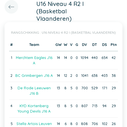
U16 Niveau 4 R2 I
(Basketbal
Vlaanderen)
RANGSCHIKKING : U16 NIVEAU 4 R2 I (BASKETBAL VLAANDEREN)
#
Team
GW
W
V
G
DV
DT
DS
Ptn
1
Merchtem Eagles J16
14
14
0
0
1094
440
654
42
A
2
BC Grimbergen J16 A
14
12
2
0
1041
638
403
38
3
De Rode Leeuwen
13
8
5
0
700
529
171
29
J16 B
4
KYD Kortenberg
13
8
5
0
807
713
94
29
Young Devils J16 A
5
Stella Artois Leuven
14
6
8
0
808
706
102
26