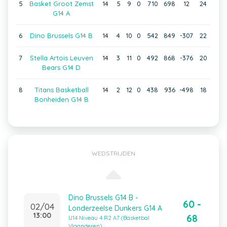
5
Basket Groot Zemst
14
5
9
0
710
698
12
24
G14 A
6
Dino Brussels G14 B
14
4
10
0
542
849
-307
22
7
Stella Artois Leuven
14
3
11
0
492
868
-376
20
Bears G14 D
8
Titans Basketball
14
2
12
0
438
936
-498
18
Bonheiden G14 B
WEDSTRIJDEN
Dino Brussels G14 B -
60 -
02/04
Londerzeelse Dunkers G14 A
13:00
68
U14 Niveau 4 R2 A7 (Basketbal
Vlaanderen)