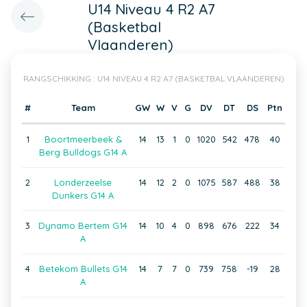
U14 Niveau 4 R2 A7
(Basketbal
Vlaanderen)
RANGSCHIKKING : U14 NIVEAU 4 R2 A7 (BASKETBAL VLAANDEREN)
#
Team
GW
W
V
G
DV
DT
DS
Ptn
1
Boortmeerbeek &
14
13
1
0
1020
542
478
40
Berg Bulldogs G14 A
2
Londerzeelse
14
12
2
0
1075
587
488
38
Dunkers G14 A
3
Dynamo Bertem G14
14
10
4
0
898
676
222
34
A
4
Betekom Bullets G14
14
7
7
0
739
758
-19
28
A