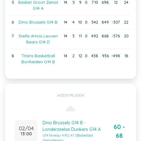
5
Basket Groot Zemst
14
5
9
0
710
698
12
24
G14 A
6
Dino Brussels G14 B
14
4
10
0
542
849
-307
22
7
Stella Artois Leuven
14
3
11
0
492
868
-376
20
Bears G14 D
8
Titans Basketball
14
2
12
0
438
936
-498
18
Bonheiden G14 B
WEDSTRIJDEN
Dino Brussels G14 B -
60 -
02/04
Londerzeelse Dunkers G14 A
13:00
68
U14 Niveau 4 R2 A7 (Basketbal
Vlaanderen)