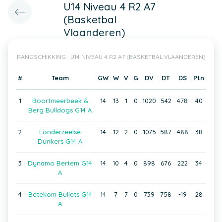
U14 Niveau 4 R2 A7
(Basketbal
Vlaanderen)
RANGSCHIKKING : U14 NIVEAU 4 R2 A7 (BASKETBAL VLAANDEREN)
#
Team
GW
W
V
G
DV
DT
DS
Ptn
1
Boortmeerbeek &
14
13
1
0
1020
542
478
40
Berg Bulldogs G14 A
2
Londerzeelse
14
12
2
0
1075
587
488
38
Dunkers G14 A
3
Dynamo Bertem G14
14
10
4
0
898
676
222
34
A
4
Betekom Bullets G14
14
7
7
0
739
758
-19
28
A