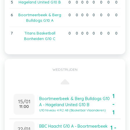
5
Hageland United G10 B
0
0
0
0
0
0
0
0
6
Boortmeerbeek & Berg
0
0
0
0
0
0
0
0
Bulldogs G10 A
7
Titans Basketball
0
0
0
0
0
0
0
0
Bonheiden G10 C
WEDSTRIJDEN
1
Boortmeerbeek & Berg Bulldogs G10
15/01
-
A - Hageland United G10 B
11:00
U10 Niveau 4 R2 A8 (Basketbal Vlaanderen)
1
BBC Haacht G10 A - Boortmeerbeek
1 -
22/01