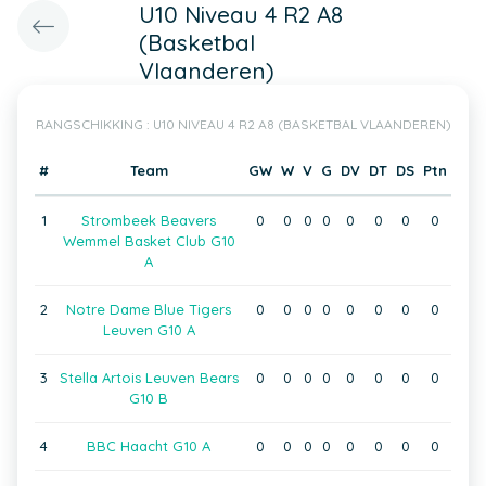
U10 Niveau 4 R2 A8
(Basketbal
Vlaanderen)
RANGSCHIKKING : U10 NIVEAU 4 R2 A8 (BASKETBAL VLAANDEREN)
#
Team
GW
W
V
G
DV
DT
DS
Ptn
1
Strombeek Beavers
0
0
0
0
0
0
0
0
Wemmel Basket Club G10
A
2
Notre Dame Blue Tigers
0
0
0
0
0
0
0
0
Leuven G10 A
3
Stella Artois Leuven Bears
0
0
0
0
0
0
0
0
G10 B
4
BBC Haacht G10 A
0
0
0
0
0
0
0
0