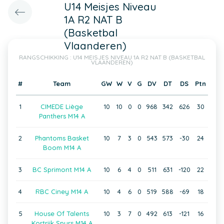
U14 Meisjes Niveau
1A R2 NAT B
(Basketbal
Vlaanderen)
RANGSCHIKKING : U14 MEISJES NIVEAU 1A R2 NAT B (BASKETBAL
VLAANDEREN)
#
Team
GW
W
V
G
DV
DT
DS
Ptn
1
CIMEDE Liège
10
10
0
0
968
342
626
30
Panthers M14 A
2
Phantoms Basket
10
7
3
0
543
573
-30
24
Boom M14 A
3
BC Sprimont M14 A
10
6
4
0
511
631
-120
22
4
RBC Ciney M14 A
10
4
6
0
519
588
-69
18
5
House Of Talents
10
3
7
0
492
613
-121
16
Kortrijk Spurs M14 A