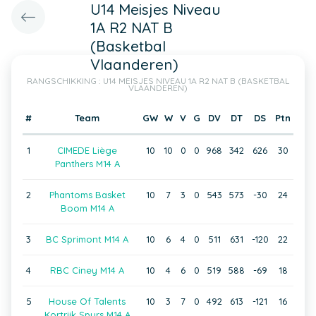
U14 Meisjes Niveau
1A R2 NAT B
(Basketbal
Vlaanderen)
RANGSCHIKKING : U14 MEISJES NIVEAU 1A R2 NAT B (BASKETBAL
VLAANDEREN)
#
Team
GW
W
V
G
DV
DT
DS
Ptn
1
CIMEDE Liège
10
10
0
0
968
342
626
30
Panthers M14 A
2
Phantoms Basket
10
7
3
0
543
573
-30
24
Boom M14 A
3
BC Sprimont M14 A
10
6
4
0
511
631
-120
22
4
RBC Ciney M14 A
10
4
6
0
519
588
-69
18
5
House Of Talents
10
3
7
0
492
613
-121
16
Kortrijk Spurs M14 A