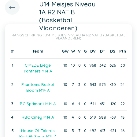
U14 Meisjes Niveau
1A R2 NAT B
(Basketbal
Vlaanderen)
RANGSCHIKKING : U14 MEISJES NIVEAU 1A R2 NAT B (BASKETBAL
VLAANDEREN)
#
Team
GW
W
V
G
DV
DT
DS
Ptn
1
CIMEDE Liège
10
10
0
0
968
342
626
30
Panthers M14 A
2
Phantoms Basket
10
7
3
0
543
573
-30
24
Boom M14 A
3
BC Sprimont M14 A
10
6
4
0
511
631
-120
22
4
RBC Ciney M14 A
10
4
6
0
519
588
-69
18
5
House Of Talents
10
3
7
0
492
613
-121
16
Kortrijk Spurs M14 A