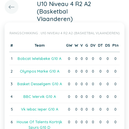
U10 Niveau 4 R2 A2
(Basketbal
Vlaanderen)
RANGSCHIKKING : U10 NIVEAU 4 R2 A2 (BASKETBAL VLAANDEREN)
#
Team
GW
W
V
G
DV
DT
DS
Ptn
1
Bobcat Wielsbeke G10 A
0
0
0
0
0
0
0
0
2
Olympos Marke G10 A
0
0
0
0
0
0
0
0
3
Basket Desselgem G10 A
0
0
0
0
0
0
0
0
4
BBC Wervik G10 A
0
0
0
0
0
0
0
0
5
Vk Iebac Ieper G10 A
0
0
0
0
0
0
0
0
6
House Of Talents Kortrijk
0
0
0
0
0
0
0
0
Spurs G10 D