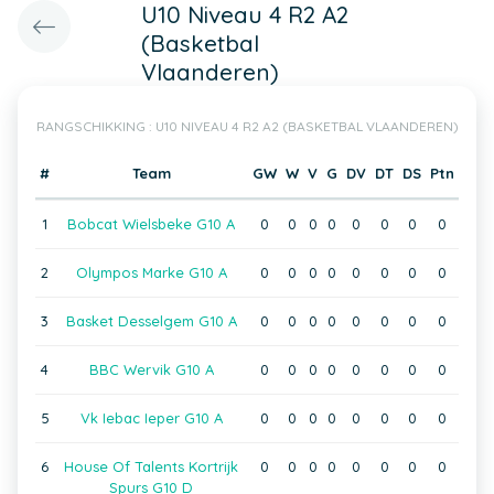
U10 Niveau 4 R2 A2
(Basketbal
Vlaanderen)
RANGSCHIKKING : U10 NIVEAU 4 R2 A2 (BASKETBAL VLAANDEREN)
#
Team
GW
W
V
G
DV
DT
DS
Ptn
1
Bobcat Wielsbeke G10 A
0
0
0
0
0
0
0
0
2
Olympos Marke G10 A
0
0
0
0
0
0
0
0
3
Basket Desselgem G10 A
0
0
0
0
0
0
0
0
4
BBC Wervik G10 A
0
0
0
0
0
0
0
0
5
Vk Iebac Ieper G10 A
0
0
0
0
0
0
0
0
6
House Of Talents Kortrijk
0
0
0
0
0
0
0
0
Spurs G10 D