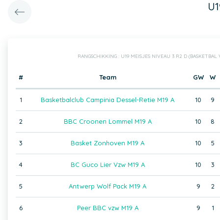
U1
RANGSCHIKKING : U19 MEISJES NIVEAU 3 R2 D (BASKETBA
#
Team
GW
W
1
Basketbalclub Campinia Dessel-Retie M19 A
10
9
2
BBC Croonen Lommel M19 A
10
8
3
Basket Zonhoven M19 A
10
5
4
BC Guco Lier Vzw M19 A
10
3
5
Antwerp Wolf Pack M19 A
9
2
6
Peer BBC vzw M19 A
9
1