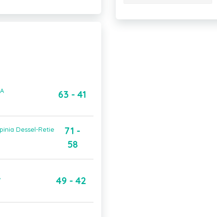
 A
63 - 41
71 -
inia Dessel-Retie
58
A
49 - 42