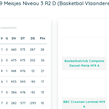
9 Meisjes Niveau 3 R2 D (Basketbal Vlaander
L VLAANDEREN)
V
G
DV
DT
DS
Ptn
1
0
660
373
287
28
2
0
675
473
202
26
Basketbalclub Campinia
Dessel-Retie M19 A
4
1
464
476
-12
21
6
1
455
545
-90
17
7
0
386
478
-92
13
BBC Croonen Lommel M19
7
0
282
577
-295
10
A