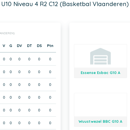
U10 Niveau 4 R2 C12 (Basketbal Vlaanderen)
AANDEREN)
V
G
DV
DT
DS
Ptn
0
0
0
0
0
0
0
0
0
0
0
0
Essense Esbac G10 A
0
0
0
0
0
0
0
0
0
0
0
0
0
0
0
0
0
0
Wuustwezel BBC G10 A
0
0
0
0
0
0