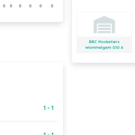
0
0
0
0
0
0
BBC Musketiers
Wommelgem G10 A
1 - 1
1 - 1