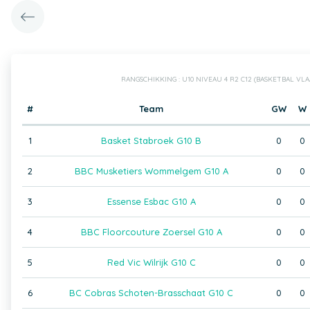
RANGSCHIKKING : U10 NIVEAU 4 R2 C12 (BASKETBAL VL
#
Team
GW
W
1
Basket Stabroek G10 B
0
0
2
BBC Musketiers Wommelgem G10 A
0
0
3
Essense Esbac G10 A
0
0
4
BBC Floorcouture Zoersel G10 A
0
0
5
Red Vic Wilrijk G10 C
0
0
6
BC Cobras Schoten-Brasschaat G10 C
0
0