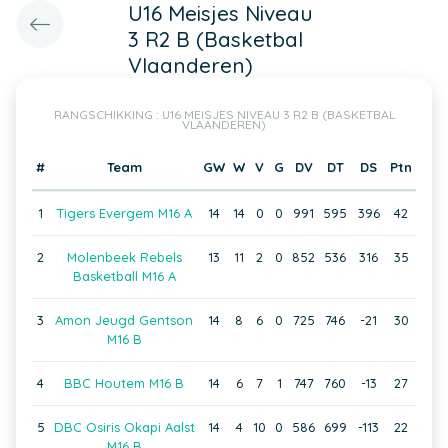
U16 Meisjes Niveau
3 R2 B (Basketbal
Vlaanderen)
RANGSCHIKKING : U16 MEISJES NIVEAU 3 R2 B (BASKETBAL
VLAANDEREN)
#
Team
GW
W
V
G
DV
DT
DS
Ptn
1
Tigers Evergem M16 A
14
14
0
0
991
595
396
42
2
Molenbeek Rebels
13
11
2
0
852
536
316
35
Basketball M16 A
3
Amon Jeugd Gentson
14
8
6
0
725
746
-21
30
M16 B
4
BBC Houtem M16 B
14
6
7
1
747
760
-13
27
5
DBC Osiris Okapi Aalst
14
4
10
0
586
699
-113
22
M16 B