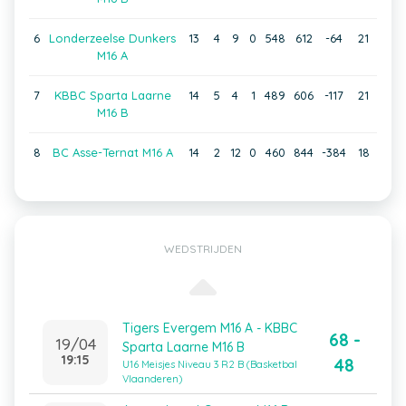
6
Londerzeelse Dunkers
13
4
9
0
548
612
-64
21
M16 A
7
KBBC Sparta Laarne
14
5
4
1
489
606
-117
21
M16 B
8
BC Asse-Ternat M16 A
14
2
12
0
460
844
-384
18
WEDSTRIJDEN
Tigers Evergem M16 A - KBBC
68 -
19/04
Sparta Laarne M16 B
19:15
48
U16 Meisjes Niveau 3 R2 B (Basketbal
Vlaanderen)