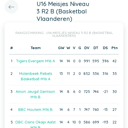
U16 Meisjes Niveau
3 R2 B (Basketbal
Vlaanderen)
RANGSCHIKKING : U16 MEISJES NIVEAU 3 R2 B (BASKETBAL
VLAANDEREN)
#
Team
GW
W
V
G
DV
DT
DS
Ptn
1
Tigers Evergem M16 A
14
14
0
0
991
595
396
42
2
Molenbeek Rebels
13
11
2
0
852
536
316
35
Basketball M16 A
3
Amon Jeugd Gentson
14
8
6
0
725
746
-21
30
M16 B
4
BBC Houtem M16 B
14
6
7
1
747
760
-13
27
5
DBC Osiris Okapi Aalst
14
4
10
0
586
699
-113
22
M16 B