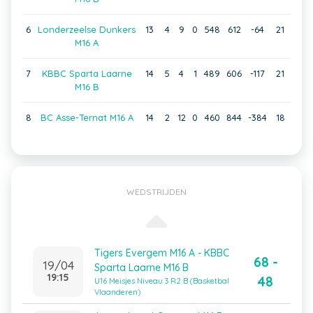
6
Londerzeelse Dunkers
13
4
9
0
548
612
-64
21
M16 A
7
KBBC Sparta Laarne
14
5
4
1
489
606
-117
21
M16 B
8
BC Asse-Ternat M16 A
14
2
12
0
460
844
-384
18
WEDSTRIJDEN
Tigers Evergem M16 A - KBBC
68 -
19/04
Sparta Laarne M16 B
19:15
48
U16 Meisjes Niveau 3 R2 B (Basketbal
Vlaanderen)