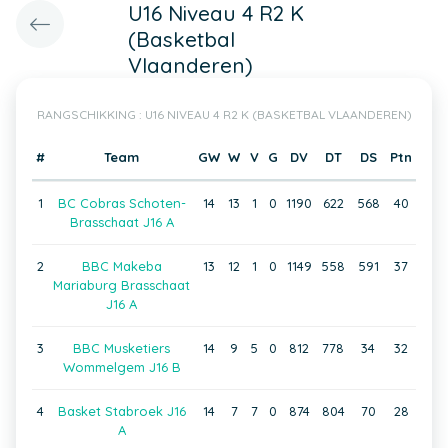
U16 Niveau 4 R2 K
(Basketbal
Vlaanderen)
RANGSCHIKKING : U16 NIVEAU 4 R2 K (BASKETBAL VLAANDEREN)
#
Team
GW
W
V
G
DV
DT
DS
Ptn
1
BC Cobras Schoten-
14
13
1
0
1190
622
568
40
Brasschaat J16 A
2
BBC Makeba
13
12
1
0
1149
558
591
37
Mariaburg Brasschaat
J16 A
3
BBC Musketiers
14
9
5
0
812
778
34
32
Wommelgem J16 B
4
Basket Stabroek J16
14
7
7
0
874
804
70
28
A