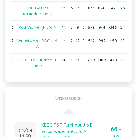
5
BBC Baskas
13
6
7
0
833
880
-47
25
Kasterlee J16 A
6
Red Vic Wilrijk J16 A
14
5
9
0
598
944
-346
24
7
Wuustwezel BBC J16
14
2
12
0
542
992
-450
18
A
8
KBBC T&T Turnhout
14
1
13
0
689
1109
-420
16
J16 B
WEDSTRIJDEN
KBBC T&T Turnhout J16 B -
66 -
01/04
Wuustwezel BBC J16 A
14:00